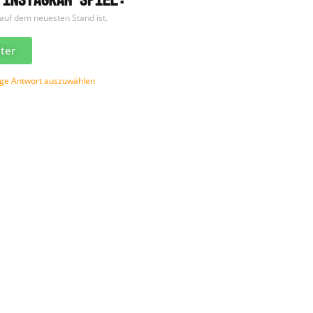
 auf dem neuesten Stand ist.
lter
tige Antwort auszuwählen